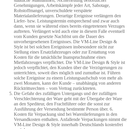
staatliche Maßnahmen, Nichterteilung behördlicher
Genehmigungen, Arbeitskämpfe jeder Art, Sabotage,
Rohstoffmangel, unverschuldete verspätete
Materialanlieferungen. Derartige Ereignisse verlängern den
Liefer- bzw. Leistungstermin entsprechend und zwar auch
dann, wenn sie während eines bereits eingetretenen Verzuges
auftreten. Verlängert wird auch eine in diesem Falle eventuell
vom Kunden gesetzte Nachfrist um die Dauer des
unvorhergesehenen Ereignisses. Die VM-Line Design &
Style ist bei solchen Ereignissen insbesondere nicht zur
Stellung eines Ersatzfahrzeuges oder zur Erstattung von
Kosten für die tatsächliche Inanspruchnahme eines
Mietfahrzeuges verpflichtet. Die VM-Line Design & Style ist
jedoch verpflichtet, den Kunden über die Verzögerungen zu
unterrichten, soweit dies möglich und zumutbar ist. Führen
solche Ereignisse zu einem Leistungsaufschub von mehr als
zwei Monaten, kann der Kunde – unabhängig von anderen
Rücktrittsrechten – vom Vertrag zurücktreten.
Die Gefahr des zufälligen Untergangs und der zufälligen
Verschlechterung der Ware geht mit der Übergabe der Ware
an den Spediteur, den Frachtführer oder die sonst zur
Ausführung der Versendung bestimmte Person über. 6.
Kosten für Verpackung sind bei Warenlieferungen in den
Versandkosten enthalten. Anfallende Verpackungen nimmt die
VM-Line Design & Style innerhalb Deutschlands kostenfrei