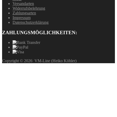
Versandarten
Widerrufsbelehrung
Zahlungsarten
Impressum
Datenschutzerklärung
ZAHLUNGSMÖGLICHKEITEN:
Copyright ©
2026
VM-Line (Heiko Köhler)