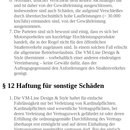
Normaler, üblicher Verschleiß stellt keinen Sachmangel dar
und ist daher von der Gewährleistung ausgeschlossen,
insbesondere sind auch Schäden, die aufgrund Verschleißes
durch überdurchschnittlich hohe Laufleistungen (> 30.000
km/Jahr) entstanden sind, von der Gewährleistung
ausgenommen.
Die Parteien sind sich bewusst und einig, dass es sich bei
Motorsportteilen um kurzlebige Hochleistungsprodukte
handelt, die in der Regel nicht für den öffentlichen
Straßenverkehr zugelassen sind. In einem solchen Fall erlischt
die allgemeine Betriebserlaubnis. Die VM-Line Design &
Style übernimmt – vorbehaltlich einer anderen eindeutigen
Vereinbarung – keine Gewähr dafür, dass der
Auftragsgegenstand den Anforderungen des Straßenverkehrs
genügt.
§ 12 Haftung für sonstige Schäden
Die VM-Line Design & Style haftet für einfache
Fahrlässigkeit nur bei Verletzung von Kardinalpflichten.
Kardinalpflichten sind wesentliche Vertragspflichten, bei
deren Verletzung der Vertragszweck gefährdet ist oder deren
Erfüllung die ordnungsgemäße Durchführung des Vertrags
überhaupt erst ermöglicht und auf deren Einhaltung der
Vertragspartner regelmäßig vertrauen darf. Bei der einfach