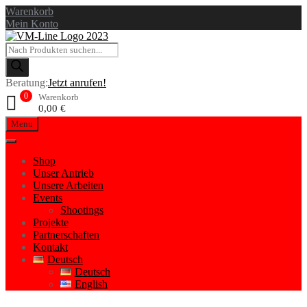
Warenkorb
Mein Konto
Products
search
Beratung:
Jetzt anrufen!
0
Warenkorb
0,00
€
Skip
Menu
to
content
Shop
Unser Antrieb
Unsere Arbeiten
Events
Shootings
Projekte
Partnerschaften
Kontakt
Deutsch
Deutsch
English