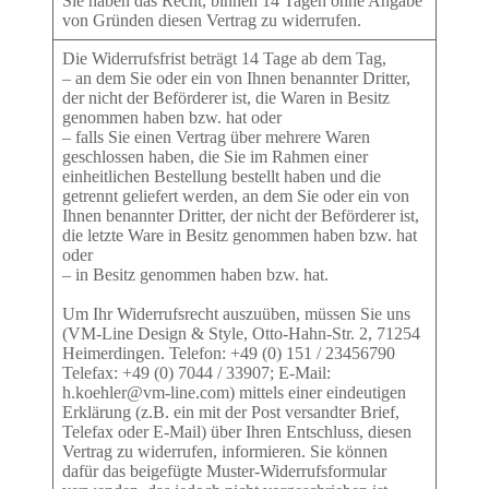
Sie haben das Recht, binnen 14 Tagen ohne Angabe
von Gründen diesen Vertrag zu widerrufen.
Die Widerrufsfrist beträgt 14 Tage ab dem Tag,
– an dem Sie oder ein von Ihnen benannter Dritter,
der nicht der Beförderer ist, die Waren in Besitz
genommen haben bzw. hat oder
– falls Sie einen Vertrag über mehrere Waren
geschlossen haben, die Sie im Rahmen einer
einheitlichen Bestellung bestellt haben und die
getrennt geliefert werden, an dem Sie oder ein von
Ihnen benannter Dritter, der nicht der Beförderer ist,
die letzte Ware in Besitz genommen haben bzw. hat
oder
– in Besitz genommen haben bzw. hat.
Um Ihr Widerrufsrecht auszuüben, müssen Sie uns
(VM-Line Design & Style, Otto-Hahn-Str. 2, 71254
Heimerdingen. Telefon: +49 (0) 151 / 23456790
Telefax: +49 (0) 7044 / 33907; E-Mail:
h.koehler@vm-line.com) mittels einer eindeutigen
Erklärung (z.B. ein mit der Post versandter Brief,
Telefax oder E-Mail) über Ihren Entschluss, diesen
Vertrag zu widerrufen, informieren. Sie können
dafür das beigefügte Muster-Widerrufsformular