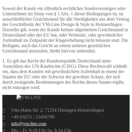
Soweit der Kunde ein öffentlich-rechtliches Sondervermögen oder
Unternehmer im Sinne von § 1 Abs. 1 dieser Bedingungen ist, ist
ausschließlicher Gerichtsstand für alle Streitigkeiten aus dem Vertrag
der Geschäftssitz der VM-Line Design & Style in Heimerdingen.
Dasselbe gilt, wenn der Kunde keinen allgemeinen Gerichtsstand in
Deutschland oder der EU hat, oder Wohnsitz, oder gewöhnlicher
Aufenthalt im Zeitpunkt der Klageerhebung nicht bekannt sind. Die
Befugnis, auch das Gericht an einem anderen gesetzlichen
Gerichtsstand anzurufen, bleibt hiervon unberührt.
1. Es gilt das Recht der Bundesrepublik Deutschland unter
Ausschluss des UN-Kaufrechts (CISG). Diese Rechtswahl schließt
ein, dass dem Kunden mit gewöhnlichem Aufenthalt in einem der
Staaten der EU oder der Schweiz der gewährte Schutz, der sich
durch zwingende Bestimmungen des Rechts dieses Staates ergibt,
nicht entzogen wird.
Otto-Hahn-Str. 2, 71254 Ditzingen-Heimerdingen
+49 (0)151 / 23456790
info@vm-line.com
Mo. - Fr. 9-18 Uhr Sa. 9-14 Uhr