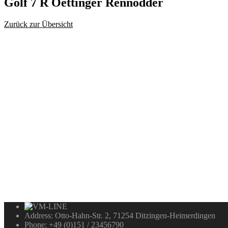
Golf
7 R Oettinger Rennodder
Zurück zur Übersicht
Address:
Otto-Hahn-Str. 2, 71254 Ditzingen-Heimerdingen
Phone:
+49 (0)151 / 23456790