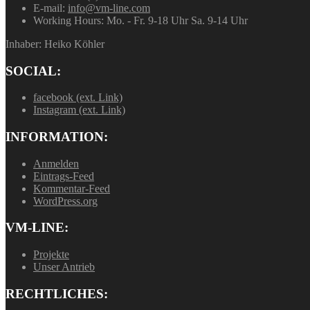
E-mail:
info@vm-line.com
Working Hours:
Mo. - Fr. 9-18 Uhr Sa. 9-14 Uhr
Inhaber: Heiko Köhler
SOCIAL:
facebook (ext. Link)
Instagram (ext. Link)
INFORMATION:
Anmelden
Eintrags-Feed
Kommentar-Feed
WordPress.org
VM-LINE:
Projekte
Unser Antrieb
RECHTLICHES: