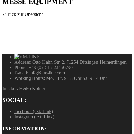
MESSE
EQUIPMENT
Zurück zur Übersicht
Address:
Otto-Hahn-Str. 2, 71254 Ditzingen-Heimerdingen
Phone:
+49 (0)151 / 23456790
E-mail:
info@vm-line.com
Working Hours:
Mo. - Fr. 9-18 Uhr Sa. 9-14 Uhr
Inhaber: Heiko Köhler
SOCIAL:
facebook (ext. Link)
Instagram (ext. Link)
INFORMATION: