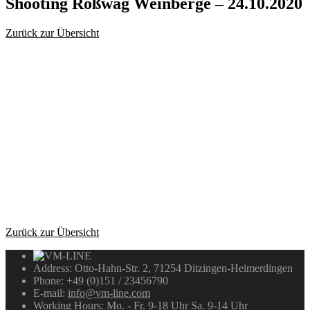
Shooting
Roßwag Weinberge – 24.10.2020
Zurück zur Übersicht
Zurück zur Übersicht
Address:
Otto-Hahn-Str. 2, 71254 Ditzingen-Heimerdingen
Phone:
+49 (0)151 / 23456790
E-mail:
info@vm-line.com
Working Hours:
Mo. - Fr. 9-18 Uhr Sa. 9-14 Uhr