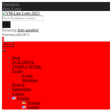
Warenkorb
Mein Konto
Products
search
Beratung:
Jetzt anrufen!
Warenkorb
0,00
€
0
Skip
Menu
to
content
Shop
OUR DRIVE
SAMPLE WORK
Events
Events
Shootings
Projects
Partnerships
Contact
English
Deutsch
English