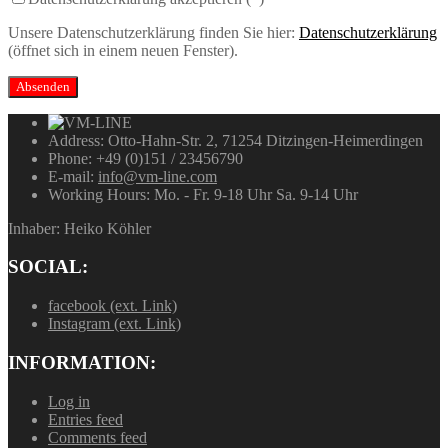
Unsere Datenschutzerklärung finden Sie hier:
Datenschutzerklärung
(öffnet sich in einem neuen Fenster).
Address:
Otto-Hahn-Str. 2, 71254 Ditzingen-Heimerdingen
Phone:
+49 (0)151 / 23456790
E-mail:
info@vm-line.com
Working Hours:
Mo. - Fr. 9-18 Uhr Sa. 9-14 Uhr
Inhaber: Heiko Köhler
SOCIAL:
facebook (ext. Link)
Instagram (ext. Link)
INFORMATION:
Log in
Entries feed
Comments feed